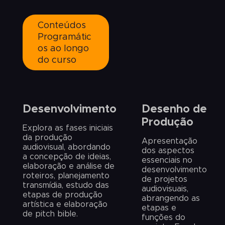
*eventuais aulas presenciais podem ocorrer ao
longo do curso, mas não serão obrigatórias.
Conteúdos
Saiba mais
Programátic
os ao longo
do curso
Desenvolvimento
Desenho de
Produção
Explora as fases iniciais
da produção
Apresentação
audiovisual, abordando
dos aspectos
a concepção de ideias,
essenciais no
elaboração e análise de
desenvolvimento
roteiros, planejamento
de projetos
transmídia, estudo das
audiovisuais,
etapas de produção
abrangendo as
artística e elaboração
etapas e
de pitch bible.
funções do