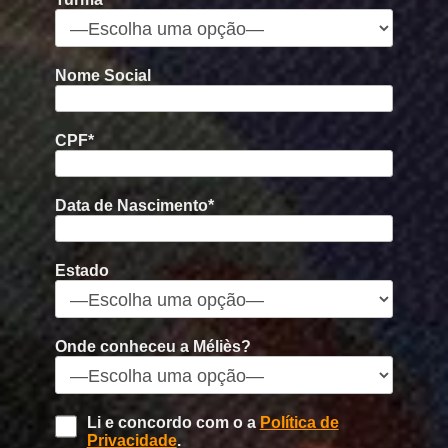
Nome Social
CPF*
Data de Nascimento*
Estado
Onde conheceu a Méliès?
Li e concordo com o a
Política de
Privacidade
.