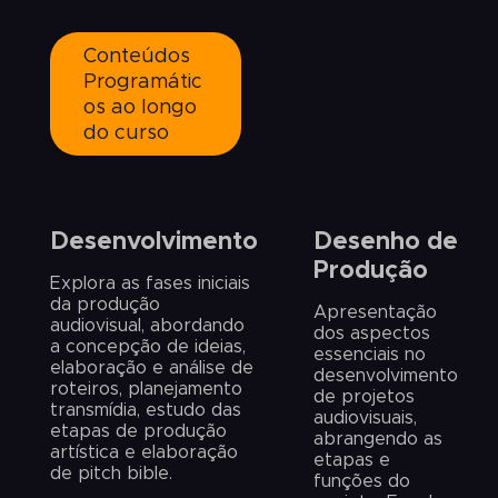
*eventuais aulas presenciais podem ocorrer ao
longo do curso, mas não serão obrigatórias.
Conteúdos
Saiba mais
Programátic
os ao longo
do curso
Desenvolvimento
Desenho de
Produção
Explora as fases iniciais
da produção
Apresentação
audiovisual, abordando
dos aspectos
a concepção de ideias,
essenciais no
elaboração e análise de
desenvolvimento
roteiros, planejamento
de projetos
transmídia, estudo das
audiovisuais,
etapas de produção
abrangendo as
artística e elaboração
etapas e
de pitch bible.
funções do