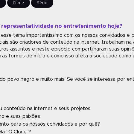
a
Filme
Série
a representatividade no entretenimento hoje?
e esse tema importantíssimo com os nossos convidados e p
ais são criadores de conteúdo na internet, trabalham na á
utros assuntos e neste episódio compartilharam suas opini
utras formas de mídia e como isso afeta a sociedade como 
 do povo negro e muito mais! Se você se interessa por en
u conteúdo na internet e seus projetos
lho e suas paixões
nto para os nossos convidados e por quê?
ela “O Clone”?