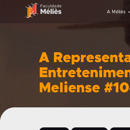
A Méliès
A Representa
Entretenimen
Meliense #1