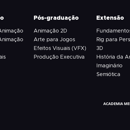
ão
Pós-graduação
Extensão
 Animação
Animação 2D
Fundamentos
 Animação
Arte para Jogos
Rig para Per
Efeitos Visuais (VFX)
3D
ais
Produção Executiva
História da A
Imaginário
Semiótica
ACADEMIA MEL