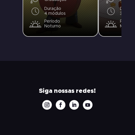
Duração
Duraçã
4 módulos
3 Módu
Período
Períod
Noturno
Matuti
Siga nossas redes!