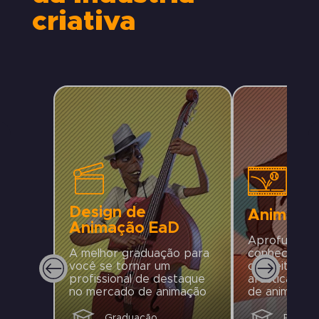
criativa
Design de
Animaçã
Animação EaD
Aprofunde s
A melhor graduação para
conheciment
você se tornar um
conceitos, pr
profissional de destaque
artísticas e
no mercado de animação
de animação
Graduação
Pós-gr