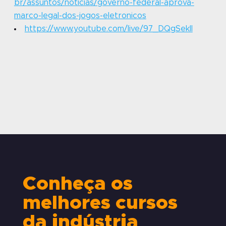
br/assuntos/noticias/governo-federal-aprova-
marco-legal-dos-jogos-eletronicos
https://www.youtube.com/live/97_DQgSekII
Conheça os
melhores cursos
da indústria