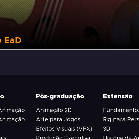
o EaD
ão
Pós-graduação
Extensão
 Animação
Animação 2D
Fundamentos
 Animação
Arte para Jogos
Rig para Per
Efeitos Visuais (VFX)
3D
ais
Produção Executiva
História da A