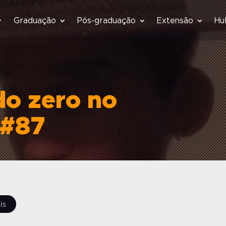
Graduação
Pós-graduação
Extensão
Hu
o zero no
 #87
is