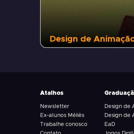
Design de Animaçã
Atalhos
Graduaç
Newsletter
Design de
Ex-alunos Méliès
Design de
Trabalhe conosco
EaD
Contato
Jogos Digit