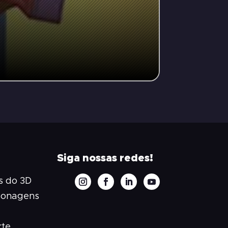
Animaç
Siga nossas redes!
 do 3D
sonagens
rte