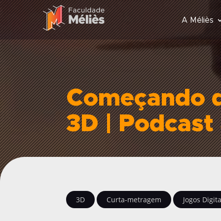
A Méliès
Começando d
3D | Podcast
3D
Curta-metragem
Jogos Digita