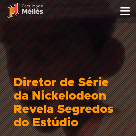
Diretor de Série
da Nickelodeon
Revela Segredos
do Estúdio