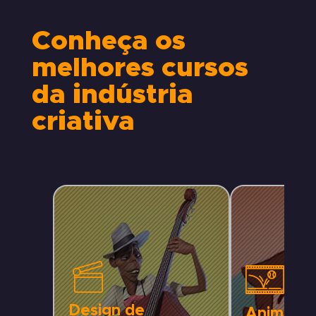
Conheça os
melhores cursos
da indústria
criativa
Design de
Animaçã