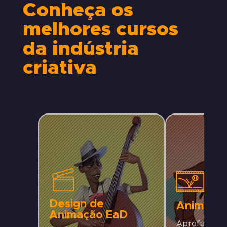
Conheça os
melhores cursos
da indústria
criativa
Design de
Animaçã
Animação EaD
Aprofunde s