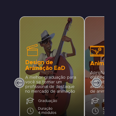
Design de
Animaçã
Animação EaD
Aprofunde s
A melhor graduação para
conheciment
você se tornar um
conceitos, pr
profissional de destaque
artísticas e
no mercado de animação
de animação
Graduação
Pós-gr
Duração
Duraçã
4 módulos
3 Módu