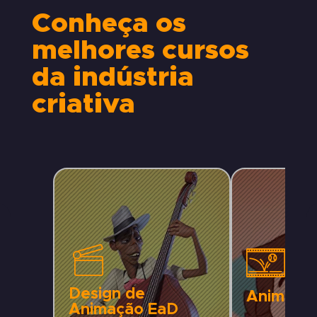
Conheça os
melhores cursos
da indústria
criativa
Design de
Animaçã
Animação EaD