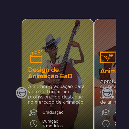
Design de
Animaçã
Animação EaD
Aprofunde s
A melhor graduação para
conheciment
você se tornar um
conceitos, pr
profissional de destaque
artísticas e
no mercado de animação
de animação
Graduação
Pós-gr
Duração
Duraçã
4 módulos
3 Módu