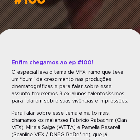
#100
Enfim chegamos ao
ep
#100!
O especial leva o tema de VFX, ramo que teve
um
“
bum
”
de crescimento nas produções
cinematográficas e
para falar sobre esse
assunto
trouxemos 3
ex-alunos
talentosíssimos
para falarem sobre suas vivências e impressões
.
Para falar sobre esse tema e muito mais,
chamamos os melienses Fabrício Rabachim (Clan
VFX), Mirela Salge (WETA) e Pamella Pesareli
(Scanline VFX / DNEG-ReDefine), que já