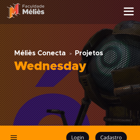
Méliès Conecta
Projetos
Wednesday
Login
Cadastro