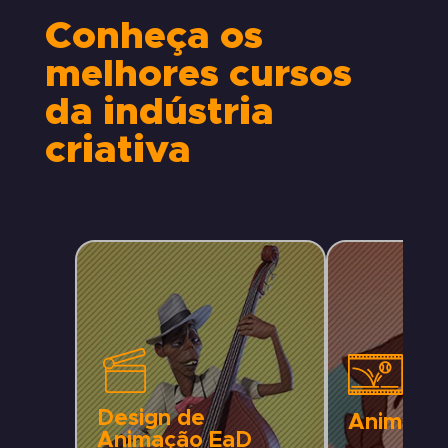
Conheça os
melhores cursos
da indústria
criativa
Design de
Animaçã
Animação EaD