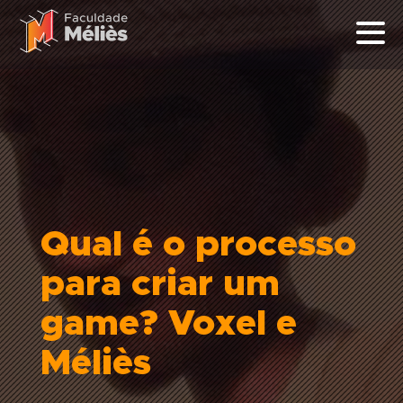
Qual é o processo
para criar um
game? Voxel e
Méliès