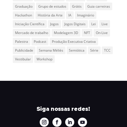
Graduação
Grupo de estudos
Grátis
Guia carreiras
Hackathon
História da Arte
IA
Imaginário
Iniciação Científica
Jogos
Jogos Digitais
Lei
Live
Mercado de trabalho
Modelagem 3D
NFT
On-Live
Palestra
Podcast
Produção Executiva Criativa
Publicidade
Semana Méliès
Semiótica
Série
TCC
Vestibular
Workshop
Siga nossas redes!