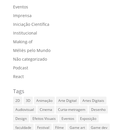
Eventos
Imprensa
Iniciação Científica
Institucional
Making-of
Méliès pelo Mundo
Não categorizado
Podcast
React
Tags
2D
3D
Animação
Arte Digital
Artes Digitais
Audiovisual
Cinema
Curta-metragem
Desenho
Design
Efeitos Visuais
Eventos
Exposição
faculdade
Festival
Filme
Game art
Game dev