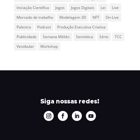
Iniciação Científica
Jogos
Jogos Digitais
Lei
Live
Mercado de trabalho
Modelagem 3D
NFT
On-Live
Palestra
Podcast
Produção Executiva Criativa
Publicidade
Semana Méliès
Semiótica
Série
TCC
Vestibular
Workshop
Siga nossas redes!