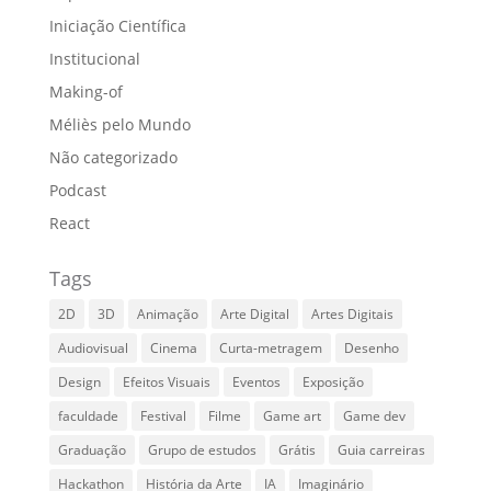
Iniciação Científica
Institucional
Making-of
Méliès pelo Mundo
Não categorizado
Podcast
React
Tags
2D
3D
Animação
Arte Digital
Artes Digitais
Audiovisual
Cinema
Curta-metragem
Desenho
Design
Efeitos Visuais
Eventos
Exposição
faculdade
Festival
Filme
Game art
Game dev
Graduação
Grupo de estudos
Grátis
Guia carreiras
Hackathon
História da Arte
IA
Imaginário