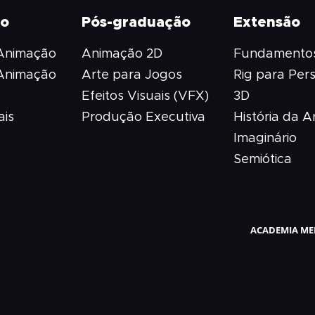
ão
Pós-graduação
Extensão
 Animação
Animação 2D
Fundamentos
 Animação
Arte para Jogos
Rig para Per
Efeitos Visuais (VFX)
3D
ais
Produção Executiva
História da A
Imaginário
Semiótica
ACADEMIA MEL