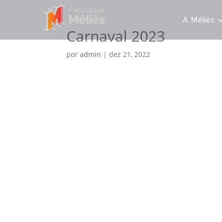
A Méliès
Carnaval 2023
por
admin
|
dez 21, 2022