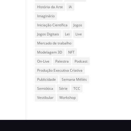
História da Arte
IA
Imaginário
Iniciação Científica
Jogos
Jogos Digitais
Lei
Live
Mercado de trabalho
Modelagem 3D
NFT
On-Live
Palestra
Podcast
Produção Executiva Criativa
Publicidade
Semana Méliès
Semiótica
Série
TCC
Vestibular
Workshop