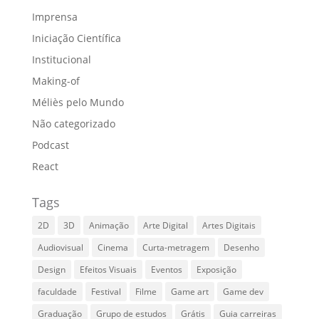
Imprensa
Iniciação Científica
Institucional
Making-of
Méliès pelo Mundo
Não categorizado
Podcast
React
Tags
2D
3D
Animação
Arte Digital
Artes Digitais
Audiovisual
Cinema
Curta-metragem
Desenho
Design
Efeitos Visuais
Eventos
Exposição
faculdade
Festival
Filme
Game art
Game dev
Graduação
Grupo de estudos
Grátis
Guia carreiras