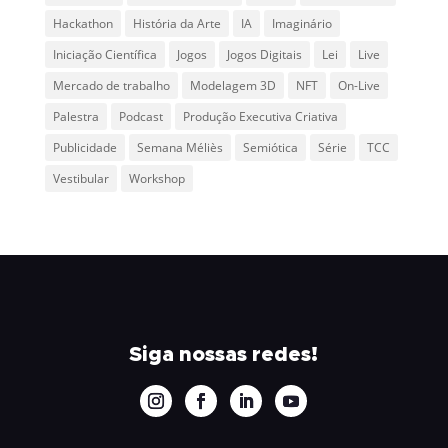
Hackathon
História da Arte
IA
Imaginário
Iniciação Científica
Jogos
Jogos Digitais
Lei
Live
Mercado de trabalho
Modelagem 3D
NFT
On-Live
Palestra
Podcast
Produção Executiva Criativa
Publicidade
Semana Méliès
Semiótica
Série
TCC
Vestibular
Workshop
Siga nossas redes!