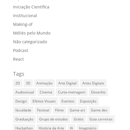
Iniciação Científica
Institucional
Making-of
Méliès pelo Mundo
Não categorizado
Podcast
React
Tags
2D
3D
Animação
Arte Digital
Artes Digitais
Audiovisual
Cinema
Curta-metragem
Desenho
Design
Efeitos Visuais
Eventos
Exposição
faculdade
Festival
Filme
Game art
Game dev
Graduação
Grupo de estudos
Grátis
Guia carreiras
Hackathon
História da Arte
IA
Imaginário