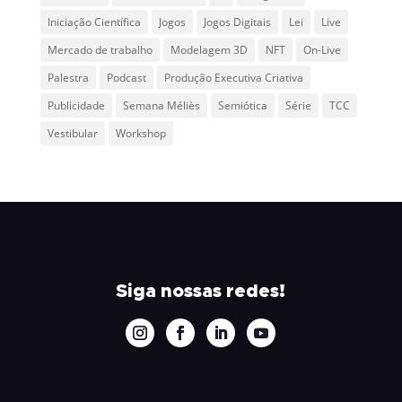
Iniciação Científica
Jogos
Jogos Digitais
Lei
Live
Mercado de trabalho
Modelagem 3D
NFT
On-Live
Palestra
Podcast
Produção Executiva Criativa
Publicidade
Semana Méliès
Semiótica
Série
TCC
Vestibular
Workshop
Siga nossas redes!