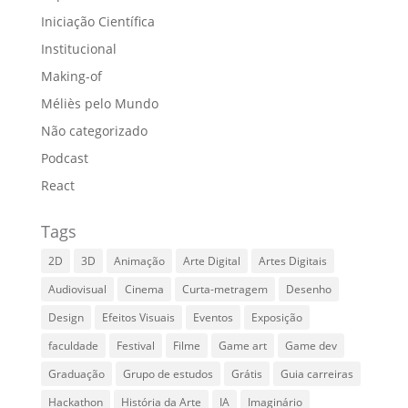
Iniciação Científica
Institucional
Making-of
Méliès pelo Mundo
Não categorizado
Podcast
React
Tags
2D
3D
Animação
Arte Digital
Artes Digitais
Audiovisual
Cinema
Curta-metragem
Desenho
Design
Efeitos Visuais
Eventos
Exposição
faculdade
Festival
Filme
Game art
Game dev
Graduação
Grupo de estudos
Grátis
Guia carreiras
Hackathon
História da Arte
IA
Imaginário