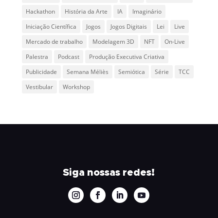
Hackathon
História da Arte
IA
Imaginário
Iniciação Científica
Jogos
Jogos Digitais
Lei
Live
Mercado de trabalho
Modelagem 3D
NFT
On-Live
Palestra
Podcast
Produção Executiva Criativa
Publicidade
Semana Méliès
Semiótica
Série
TCC
Vestibular
Workshop
Siga nossas redes!