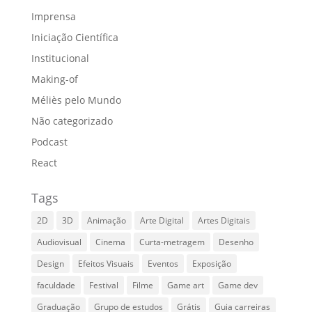
Imprensa
Iniciação Científica
Institucional
Making-of
Méliès pelo Mundo
Não categorizado
Podcast
React
Tags
2D
3D
Animação
Arte Digital
Artes Digitais
Audiovisual
Cinema
Curta-metragem
Desenho
Design
Efeitos Visuais
Eventos
Exposição
faculdade
Festival
Filme
Game art
Game dev
Graduação
Grupo de estudos
Grátis
Guia carreiras